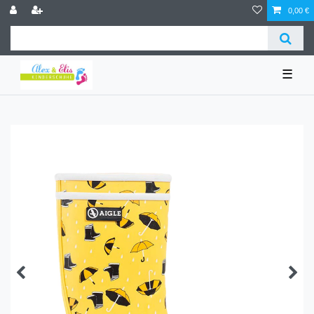
0,00 €
☰