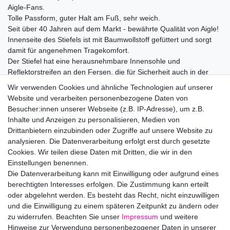
Aigle-Fans.
Tolle Passform, guter Halt am Fuß, sehr weich.
Seit über 40 Jahren auf dem Markt - bewährte Qualität von Aigle!
Innenseite des Stiefels ist mit Baumwollstoff gefüttert und sorgt
damit für angenehmen Tragekomfort.
Der Stiefel hat eine herausnehmbare Innensohle und
Reflektorstreifen an den Fersen, die für Sicherheit auch in der
dunklen Jahreszeit sorgen.
Wir verwenden Cookies und ähnliche Technologien auf unserer
Die Füße bleiben trocken. Die rutschfeste Sohle bietet den
Website und verarbeiten personenbezogene Daten von
nötigen Halt auch bei nassem Untergrund.
Besucher:innen unserer Webseite (z.B. IP-Adresse), um z.B.
Die Kinder verdienen nur das Beste für ihre Füße!
Inhalte und Anzeigen zu personalisieren, Medien von
Drittanbietern einzubinden oder Zugriffe auf unsere Website zu
analysieren. Die Datenverarbeitung erfolgt erst durch gesetzte
Hersteller: AIGLE INTERNATIONAL S.A. , BOULEVARD DE
Cookies. Wir teilen diese Daten mit Dritten, die wir in den
MONTMORENCY 57, 75016 Paris, Frankreich, +49(0) 160 23 65
Einstellungen benennen.
513, contact@aigle.com
Die Datenverarbeitung kann mit Einwilligung oder aufgrund eines
EU-Verantwortlicher: AIGLE INTERNATIONAL S.A. , BOULEVARD
berechtigten Interesses erfolgen. Die Zustimmung kann erteilt
DE MONTMORENCY 57, 75016 Paris, Frankreich,
oder abgelehnt werden. Es besteht das Recht, nicht einzuwilligen
contact@aigle.com
und die Einwilligung zu einem späteren Zeitpunkt zu ändern oder
zu widerrufen. Beachten Sie unser
Impressum
und weitere
Hinweise zur Verwendung personenbezogener Daten in unserer