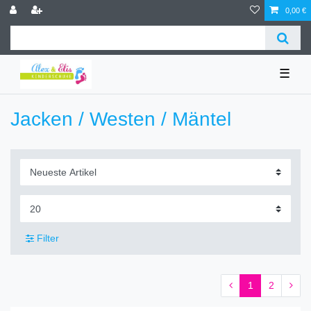
0,00 €
☰
Jacken / Westen / Mäntel
Filter
1
2