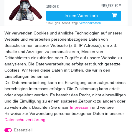
99,97 € *
155,00 €
In den Warenkorb
*
inkl. ges. MwSt.
zzgl.
Versandkosten
Wir verwenden Cookies und ähnliche Technologien auf unserer
Website und verarbeiten personenbezogene Daten von
Eddie Pen Willow Daunen Mantel Jacke Winter
Besucher:innen unserer Webseite (z.B. IP-Adresse), um z.B.
blau Gr. 116 - 164, 6 -14 J Neu
Inhalte und Anzeigen zu personalisieren, Medien von
234,97 € *
Drittanbietern einzubinden oder Zugriffe auf unsere Website zu
analysieren. Die Datenverarbeitung erfolgt erst durch gesetzte
Artikel anzeigen
Cookies. Wir teilen diese Daten mit Dritten, die wir in den
*
inkl. ges. MwSt.
zzgl.
Versandkosten
Einstellungen benennen.
Die Datenverarbeitung kann mit Einwilligung oder aufgrund eines
berechtigten Interesses erfolgen. Die Zustimmung kann erteilt
oder abgelehnt werden. Es besteht das Recht, nicht einzuwilligen
1
2
und die Einwilligung zu einem späteren Zeitpunkt zu ändern oder
zu widerrufen. Beachten Sie unser
Impressum
und weitere
Hinweise zur Verwendung personenbezogener Daten in unserer
Daten­schutz­erklärung
.
Impressum
Daten­schutz­erklärung
AGB
Essenziell