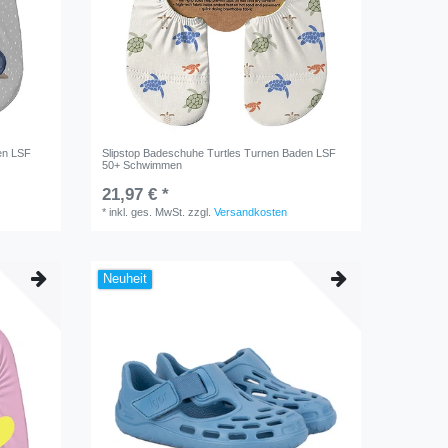
en LSF
Slipstop Badeschuhe Turtles Turnen Baden LSF
50+ Schwimmen
21,97 € *
*
inkl. ges. MwSt.
zzgl.
Versandkosten
Neuheit