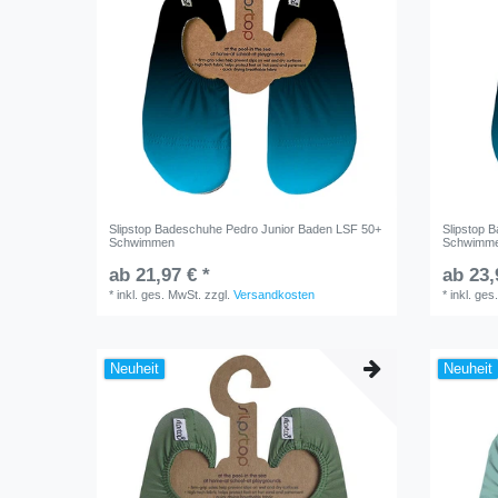
Slipstop Badeschuhe Pedro Junior Baden LSF 50+
Slipstop 
Schwimmen
Schwimm
ab 21,97 € *
ab 23,
*
inkl. ges. MwSt.
zzgl.
Versandkosten
*
inkl. ges
Neuheit
Neuheit