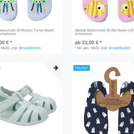
Badeschuhe 3D Bonbon Turnen Baden
Slipstop Badeschuhe 3D Bee Baden LSF
Schwimmen
Schwimmen
00 € *
ab 23,00 € *
. MwSt.
zzgl.
Versandkosten
*
inkl. ges. MwSt.
zzgl.
Versandkosten
Neuheit