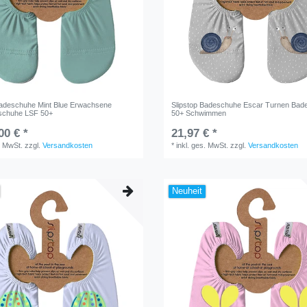
Badeschuhe Mint Blue Erwachsene
Slipstop Badeschuhe Escar Turnen Bad
chuhe LSF 50+
50+ Schwimmen
00 € *
21,97 € *
. MwSt.
zzgl.
Versandkosten
*
inkl. ges. MwSt.
zzgl.
Versandkosten
Neuheit