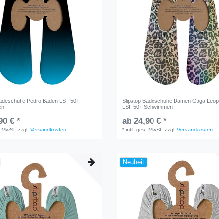
Badeschuhe Pedro Baden LSF 50+
Slipstop Badeschuhe Damen Gaga Leopr
en
LSF 50+ Schwimmen
90 € *
ab 24,90 € *
. MwSt.
zzgl.
Versandkosten
*
inkl. ges. MwSt.
zzgl.
Versandkosten
Neuheit