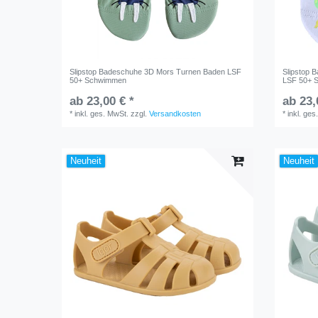
Slipstop Badeschuhe 3D Mors Turnen Baden LSF
Slipstop 
50+ Schwimmen
LSF 50+ 
ab 23,00 € *
ab 23,
*
inkl. ges. MwSt.
zzgl.
Versandkosten
*
inkl. ges
Neuheit
Neuheit