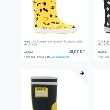
Aigle Lolly Gummistiefel Outdoor Parapluies gelb
Aigle Lol
Gr. 24 - 30
Marine/Eto
46,97 € *
48,00 €
48,00 €
*
inkl. ges. MwSt.
zzgl.
Versandkosten
*
inkl. ges