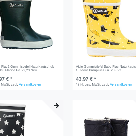
y Flac2 Gummistiefel Naturkautschuk
Aigle Gummistiefel Baby Flac Naturkaut
lau Marine Gr. 22,23 Neu
Outdoor Parapluies Gr. 20 - 23
97 € *
43,97 € *
. MwSt.
zzgl.
Versandkosten
*
inkl. ges. MwSt.
zzgl.
Versandkosten