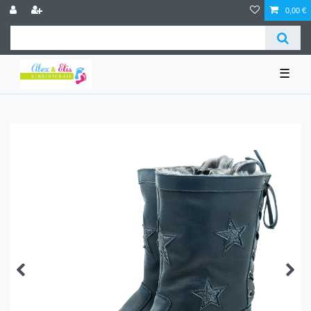
0,00 €
☰