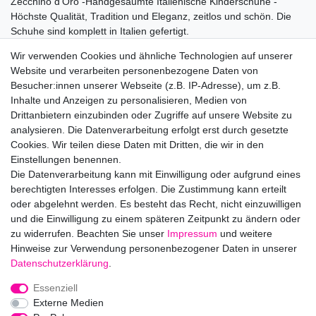
Zecchino d'Oro -Handgesäumte Italienische Kinderschuhe -
Höchste Qualität, Tradition und Eleganz, zeitlos und schön. Die
Schuhe sind komplett in Italien gefertigt.
Wir verwenden Cookies und ähnliche Technologien auf unserer
Achtung:
Website und verarbeiten personenbezogene Daten von
Es kann zu Farbabweichungen bei der Darstellung der
Besucher:innen unserer Webseite (z.B. IP-Adresse), um z.B.
Bilder kommen, je nach verwendeten Gerät oder
Inhalte und Anzeigen zu personalisieren, Medien von
Bildschirmeinstellungen.
Drittanbietern einzubinden oder Zugriffe auf unsere Website zu
analysieren. Die Datenverarbeitung erfolgt erst durch gesetzte
Cookies. Wir teilen diese Daten mit Dritten, die wir in den
Hersteller: Zecchino d'Oro Group srl, Via Vespucci 1, 62015
Einstellungen benennen.
Monte San Giusto, Italia, +39.0733.539046,
Die Datenverarbeitung kann mit Einwilligung oder aufgrund eines
zecchinodoro@zecchinodoro.it
berechtigten Interesses erfolgen. Die Zustimmung kann erteilt
EU-Verantwortlicher: Zecchino d'Oro Group srl, Via Vespucci 1,
oder abgelehnt werden. Es besteht das Recht, nicht einzuwilligen
62015 Monte San Giusto, Italia, zecchinodoro@zecchinodoro.it
und die Einwilligung zu einem späteren Zeitpunkt zu ändern oder
zu widerrufen. Beachten Sie unser
Impressum
und weitere
Hinweise zur Verwendung personenbezogener Daten in unserer
Daten­schutz­erklärung
.
Impressum
Daten­schutz­erklärung
AGB
Essenziell
Externe Medien