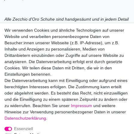
Alle Zecchio d'Oro Schuhe sind handgesäumt und in jedem Detail
sorgfältig verarbeitet, wie es die hohen Qualitätsansprüche von
Wir verwenden Cookies und ähnliche Technologien auf unserer
Zechino d´Oro vorgeben.
Website und verarbeiten personenbezogene Daten von
Besucher:innen unserer Webseite (z.B. IP-Adresse), um z.B.
Inhalte und Anzeigen zu personalisieren, Medien von
Die Schuhe sind koplett in Italien gefertigt.
Drittanbietern einzubinden oder Zugriffe auf unsere Website zu
analysieren. Die Datenverarbeitung erfolgt erst durch gesetzte
Cookies. Wir teilen diese Daten mit Dritten, die wir in den
Hersteller: Zecchino d'Oro Group srl, Via Vespucci 1, 62015
Einstellungen benennen.
Monte San Giusto, Italia, +39.0733.539046,
Die Datenverarbeitung kann mit Einwilligung oder aufgrund eines
zecchinodoro@zecchinodoro.it
berechtigten Interesses erfolgen. Die Zustimmung kann erteilt
EU-Verantwortlicher: Zecchino d'Oro Group srl, Via Vespucci 1,
oder abgelehnt werden. Es besteht das Recht, nicht einzuwilligen
62015 Monte San Giusto, Italia, zecchinodoro@zecchinodoro.it
und die Einwilligung zu einem späteren Zeitpunkt zu ändern oder
zu widerrufen. Beachten Sie unser
Impressum
und weitere
Hinweise zur Verwendung personenbezogener Daten in unserer
Daten­schutz­erklärung
.
Impressum
Daten­schutz­erklärung
AGB
Essenziell