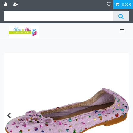
0,00 €
☰