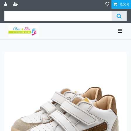
0,00 €
☰