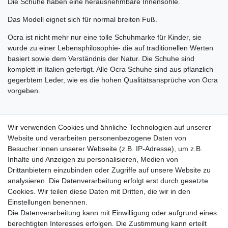
Die Schuhe haben eine herausnehmbare Innensohle.
Das Modell eignet sich für normal breiten Fuß.
Ocra ist nicht mehr nur eine tolle Schuhmarke für Kinder, sie
wurde zu einer Lebensphilosophie- die auf traditionellen Werten
basiert sowie dem Verständnis der Natur. Die Schuhe sind
komplett in Italien gefertigt. Alle Ocra Schuhe sind aus pflanzlich
gegerbtem Leder, wie es die hohen Qualitätsansprüche von Ocra
vorgeben.
Herstellungsland: Italien
Wir verwenden Cookies und ähnliche Technologien auf unserer
Website und verarbeiten personenbezogene Daten von
Achtung:
Besucher:innen unserer Webseite (z.B. IP-Adresse), um z.B.
Es kann zu Farbabweichungen bei der Darstellung der Bilder
Inhalte und Anzeigen zu personalisieren, Medien von
kommen, je nach verwendeten Gerät oder
Drittanbietern einzubinden oder Zugriffe auf unsere Website zu
Bildschirmeinstellungen.
analysieren. Die Datenverarbeitung erfolgt erst durch gesetzte
Cookies. Wir teilen diese Daten mit Dritten, die wir in den
Einstellungen benennen.
Hersteller: Fast Srl, Strada Prov.le Girola 3/F, 63844
Die Datenverarbeitung kann mit Einwilligung oder aufgrund eines
Grottazzolina, Italia, +39 (0)734 631131, info@fastcalzature.it
berechtigten Interesses erfolgen. Die Zustimmung kann erteilt