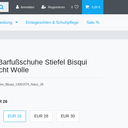
Anmelden
Registrieren
0
0,00 €
leidung
Einlegesohlen & Schuhpflege
Sale %
Barfußschuhe Stiefel Bisqui
cht Wolle
rino_Bisqui_13001574_Navy_26
R 26
EUR 26
EUR 28
EUR 30