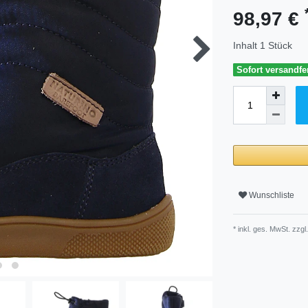
98,97 €
Inhalt
1
Stück
Sofort versandfer
Wunschliste
* inkl. ges. MwSt. zzgl.