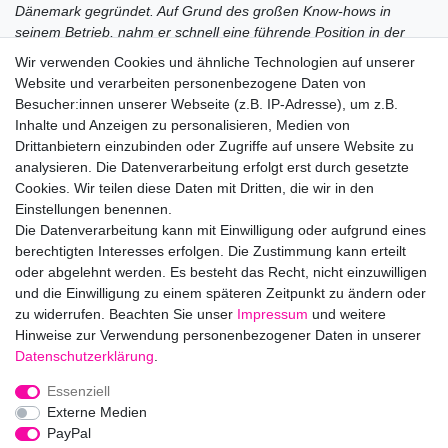
Dänemark gegründet. Auf Grund des großen Know-hows in
seinem Betrieb, nahm er schnell eine führende Position in der
Herstellung von Strümpfen und Strumpfhosen für Damen und
Wir verwenden Cookies und ähnliche Technologien auf unserer
Kinder ein .
Website und verarbeiten personenbezogene Daten von
Hinter Martin P stehen Fachleute, welche die Qualität, Handwerk
Besucher:innen unserer Webseite (z.B. IP-Adresse), um z.B.
und Design und auch das Produkterlebnis der Kunden hoch
Inhalte und Anzeigen zu personalisieren, Medien von
schätzen.
Drittanbietern einzubinden oder Zugriffe auf unsere Website zu
analysieren. Die Datenverarbeitung erfolgt erst durch gesetzte
Cookies. Wir teilen diese Daten mit Dritten, die wir in den
Einstellungen benennen.
Hersteller: MP Denmark A/S, Bytoften 68, 7400 Herning,
Die Datenverarbeitung kann mit Einwilligung oder aufgrund eines
Dänemark, mpwebshop@mpdenmark.com
berechtigten Interesses erfolgen. Die Zustimmung kann erteilt
EU-Verantwortlicher: MP Denmark A/S, Bytoften 68, 7400
oder abgelehnt werden. Es besteht das Recht, nicht einzuwilligen
Herning, Dänemark, mpwebshop@mpdenmark.com
und die Einwilligung zu einem späteren Zeitpunkt zu ändern oder
zu widerrufen. Beachten Sie unser
Impressum
und weitere
Hinweise zur Verwendung personenbezogener Daten in unserer
Daten­schutz­erklärung
.
Impressum
Daten­schutz­erklärung
AGB
Essenziell
Externe Medien
PayPal
Barrierefreiheitserklärung
Widerrufs­recht