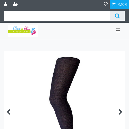
0,00 €
☰