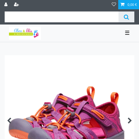
0,00 €
☰