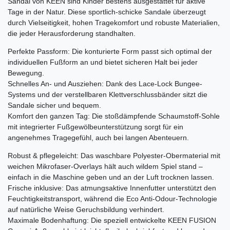
Sandal von KEEN sind Kinder bestens ausgestattet für aktive
Tage in der Natur. Diese sportlich-schicke Sandale überzeugt
durch Vielseitigkeit, hohen Tragekomfort und robuste Materialien,
die jeder Herausforderung standhalten.
Perfekte Passform: Die konturierte Form passt sich optimal der
individuellen Fußform an und bietet sicheren Halt bei jeder
Bewegung.
Schnelles An- und Ausziehen: Dank des Lace-Lock Bungee-
Systems und der verstellbaren Klettverschlussbänder sitzt die
Sandale sicher und bequem.
Komfort den ganzen Tag: Die stoßdämpfende Schaumstoff-Sohle
mit integrierter Fußgewölbeunterstützung sorgt für ein
angenehmes Tragegefühl, auch bei langen Abenteuern.
Robust & pflegeleicht: Das waschbare Polyester-Obermaterial mit
weichen Mikrofaser-Overlays hält auch wildem Spiel stand –
einfach in die Maschine geben und an der Luft trocknen lassen.
Frische inklusive: Das atmungsaktive Innenfutter unterstützt den
Feuchtigkeitstransport, während die Eco Anti-Odour-Technologie
auf natürliche Weise Geruchsbildung verhindert.
Maximale Bodenhaftung: Die speziell entwickelte KEEN FUSION