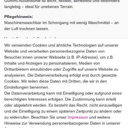
Gummi-Außensohle ist leicht, flexibel, abriebfest und besonders
langlebig – ideal für unebenes Terrain.
Pflegehinweis:
Maschinenwaschbar im Schongang mit wenig Waschmittel – an
der Luft trocknen lassen.
Herstellungsland: Kambotscha
Wir verwenden Cookies und ähnliche Technologien auf unserer
Achtung:
Website und verarbeiten personenbezogene Daten von
Es kann zu Farbabweichungen bei der Darstellung der Bilder
Besucher:innen unserer Webseite (z.B. IP-Adresse), um z.B.
kommen, je nach verwendeten Gerät oder
Inhalte und Anzeigen zu personalisieren, Medien von
Bildschirmeinstellungen.
Drittanbietern einzubinden oder Zugriffe auf unsere Website zu
analysieren. Die Datenverarbeitung erfolgt erst durch gesetzte
Cookies. Wir teilen diese Daten mit Dritten, die wir in den
Hersteller: Keen Europe Outdoor BV, Vasteland 100, 3011 BP
Einstellungen benennen.
Rotterdam, Niederlande
Die Datenverarbeitung kann mit Einwilligung oder aufgrund eines
EU-Verantwortlicher: Keen Europe Outdoor BV, Vasteland 100,
berechtigten Interesses erfolgen. Die Zustimmung kann erteilt
3011 BP Rotterdam, Niederlande,
oder abgelehnt werden. Es besteht das Recht, nicht einzuwilligen
info.europe@keenfootwear.com
und die Einwilligung zu einem späteren Zeitpunkt zu ändern oder
zu widerrufen. Beachten Sie unser
Impressum
und weitere
Hinweise zur Verwendung personenbezogener Daten in unserer