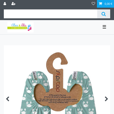
0,00 €
☰