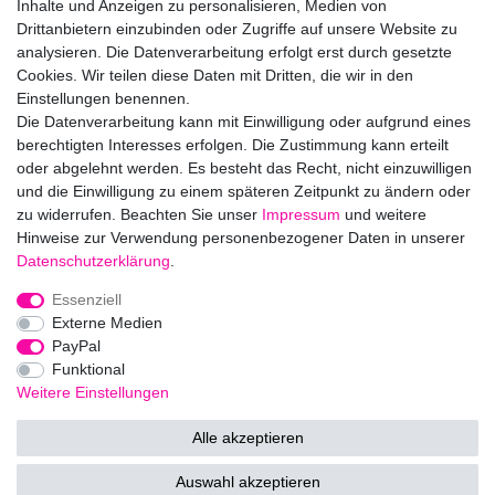
Rutschgefahr gibt es trotzdem immer.
Inhalte und Anzeigen zu personalisieren, Medien von
Drittanbietern einzubinden oder Zugriffe auf unsere Website zu
Herstellungland: Türkei
analysieren. Die Datenverarbeitung erfolgt erst durch gesetzte
Cookies. Wir teilen diese Daten mit Dritten, die wir in den
Einstellungen benennen.
Hersteller: Littlepink GmbH, Olschewskibogen 8, 80935 München,
Die Datenverarbeitung kann mit Einwilligung oder aufgrund eines
Deutschland, 089/52065995, info@myslipstop.de
berechtigten Interesses erfolgen. Die Zustimmung kann erteilt
EU-Verantwortlicher: Littlepink GmbH, Olschewskibogen 8, 80935
oder abgelehnt werden. Es besteht das Recht, nicht einzuwilligen
München, Deutschland, 089/52065995, info@myslipstop.de
und die Einwilligung zu einem späteren Zeitpunkt zu ändern oder
zu widerrufen. Beachten Sie unser
Impressum
und weitere
Hinweise zur Verwendung personenbezogener Daten in unserer
Daten­schutz­erklärung
.
Impressum
Daten­schutz­erklärung
AGB
Essenziell
Externe Medien
PayPal
Barrierefreiheitserklärung
Widerrufs­recht
Funktional
Weitere Einstellungen
Kontakt
Vertrag widerrufen
Alle akzeptieren
Auswahl akzeptieren
© Copyright 2026 | Alle Rechte vorbehalten.