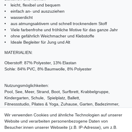
• leicht, flexibel und bequem
• einfach an- und auszuziehen
• wasserdicht
• aus atmungsaktivem und schnell trocknendem Stoff
• Viele farbenfrohe und fröhliche Motive für das ganze Jahr
• ohne gefährlich Weichmacher und Klebstoffe
• Ideale Begleiter für Jung und Alt
MATERIALIEN:
Oberstoff: 87% Polyester, 13% Elastan
Sohle: 84% PVC, 8% Baumwolle, 8% Polyester
Nutzungsmöglichkeiten:
Pool, See, Meer, Strand, Boot, Surfbrett, Krabbelgruppe,
Kindergarten, Schule, Spielplatz, Ballett,
Fitnessstudio, Pilates & Yoga, Zuhause, Garten, Badezimmer,
Sauna, Planschbecken
Wir verwenden Cookies und ähnliche Technologien auf unserer
VORSICHT: Mit Slipstop sinkt die Rutschgefahr auf nassen und
Website und verarbeiten personenbezogene Daten von
rutschigen Oberflächen im Vergleich zum Barfuss laufen.
Besucher:innen unserer Webseite (z.B. IP-Adresse), um z.B.