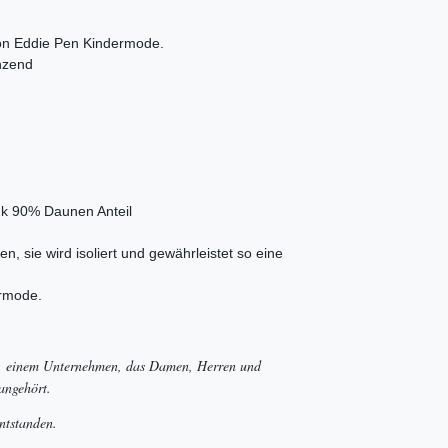
von Eddie Pen Kindermode.
nzend
nk 90% Daunen Anteil
, sie wird isoliert und gewährleistet so eine
rmode.
a, einem Unternehmen, das Damen, Herren und
angehört.
ntstanden.