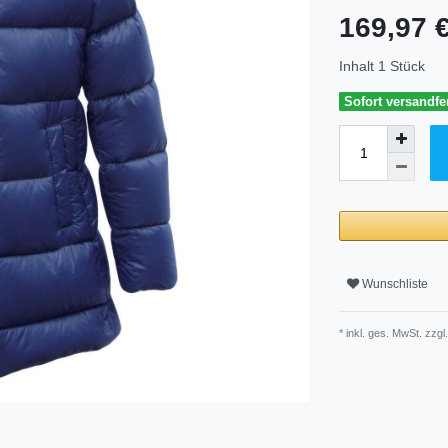
169,97 
Inhalt
1
Stück
Sofort versandfer
Wunschliste
* inkl. ges. MwSt. zzgl.