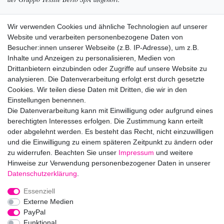
Die hochwertige Linie für Kinder Eddie Pen ist im Jahre 1991 entstanden.
Wir verwenden Cookies und ähnliche Technologien auf unserer
Das Ziel
des Unternehmens liegt darin, die höchste Produktqualität in
Website und verarbeiten personenbezogene Daten von
raffiniertem Design zu liefern, die sich durch unverwechselbare
Besucher:innen unserer Webseite (z.B. IP-Adresse), um z.B.
außergewöhnliche italienische Kreativität und Stil ausgezeichnet.
Inhalte und Anzeigen zu personalisieren, Medien von
Drittanbietern einzubinden oder Zugriffe auf unsere Website zu
Priorität
der Firma - qualitativ hochwertige Produkte zu produzieren
analysieren. Die Datenverarbeitung erfolgt erst durch gesetzte
und anzubieten, die unkompliziert und in ihrer Einfachheit leicht
Cookies. Wir teilen diese Daten mit Dritten, die wir in den
erkennbar sind.
Einstellungen benennen.
Die Datenverarbeitung kann mit Einwilligung oder aufgrund eines
Die Kinder Daunenjacken von Eddie Pen finden bei Kunden große
berechtigten Interesses erfolgen. Die Zustimmung kann erteilt
Wertschätzung und Anerkennung.
oder abgelehnt werden. Es besteht das Recht, nicht einzuwilligen
und die Einwilligung zu einem späteren Zeitpunkt zu ändern oder
zu widerrufen. Beachten Sie unser
Impressum
und weitere
Hinweise zur Verwendung personenbezogener Daten in unserer
Daten­schutz­erklärung
.
Impressum
Daten­schutz­erklärung
AGB
Essenziell
Externe Medien
PayPal
Barrierefreiheitserklärung
Widerrufs­recht
Funktional