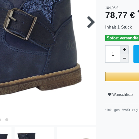
104,95 €
78,77 €
Inhalt
1
Stück
Sofort versandfer
Wunschliste
* inkl. ges. MwSt. zzgl.