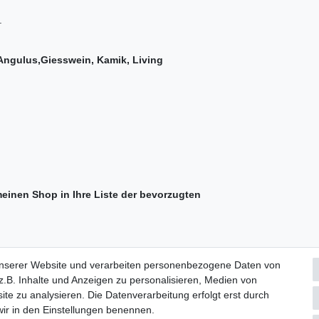
.
 Angulus,Giesswein, Kamik, Living
meinen Shop in Ihre Liste der bevorzugten
ial Severo Ochoa 36, 03203 Elche-Alicante, Spanien, doris@clic-shoes
unserer Website und verarbeiten personenbezogene Daten von
 Empresarial Severo Ochoa 36, 03203 Elche-Alicante, Spanien, doris@c
.B. Inhalte und Anzeigen zu personalisieren, Medien von
ite zu analysieren. Die Datenverarbeitung erfolgt erst durch
 wir in den Einstellungen benennen.