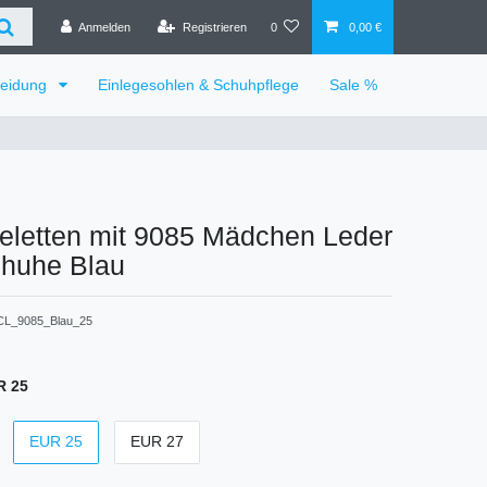
Anmelden
Registrieren
0
0,00 €
leidung
Einlegesohlen & Schuhpflege
Sale %
efeletten mit 9085 Mädchen Leder
chuhe Blau
_CL_9085_Blau_25
R 25
EUR 25
EUR 27