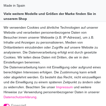
Made in Spain
Viele weitere Modelle und Größen der Marke finden Sie in
unserem Shop
"Alex-und-Elis Kinderschuhe".
Wir verwenden Cookies und ähnliche Technologien auf unserer
Website und verarbeiten personenbezogene Daten von
Nehmen Sie mich in Ihre Favoriten auf!
Besucher:innen unserer Webseite (z.B. IP-Adresse), um z.B.
Melden Sie sich für meine Newsletter an, indem Sie meinen Shop
Inhalte und Anzeigen zu personalisieren, Medien von
in Ihre Liste der bevorzugten Verkäufer und Shops aufnehmen.
Drittanbietern einzubinden oder Zugriffe auf unsere Website zu
analysieren. Die Datenverarbeitung erfolgt erst durch gesetzte
Cookies. Wir teilen diese Daten mit Dritten, die wir in den
Hersteller: Calzados Kido, S.L., Elche Parque Empresarial Severo
Einstellungen benennen.
Ochoa 36, 03203 Elche-Alicante, Spanien, doris@clic-shoes.com
Die Datenverarbeitung kann mit Einwilligung oder aufgrund eines
EU-Verantwortlicher: Calzados Kido, S.L., Elche Parque
berechtigten Interesses erfolgen. Die Zustimmung kann erteilt
Empresarial Severo Ochoa 36, 03203 Elche-Alicante, Spanien,
oder abgelehnt werden. Es besteht das Recht, nicht einzuwilligen
doris@clic-shoes.com
und die Einwilligung zu einem späteren Zeitpunkt zu ändern oder
zu widerrufen. Beachten Sie unser
Impressum
und weitere
Hinweise zur Verwendung personenbezogener Daten in unserer
Daten­schutz­erklärung
.
Impressum
Daten­schutz­erklärung
AGB
Essenziell