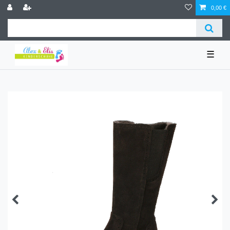
0,00 €
☰